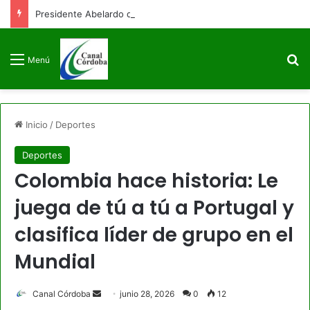
Presidente Abelardo de la Espriella firmará decreto para congelar el gasto público como primera medida de gobierno
B
Menú
Inicio
/
Deportes
Deportes
Colombia hace historia: Le
juega de tú a tú a Portugal y
clasifica líder de grupo en el
Mundial
Send
Canal Córdoba
junio 28, 2026
0
12
an