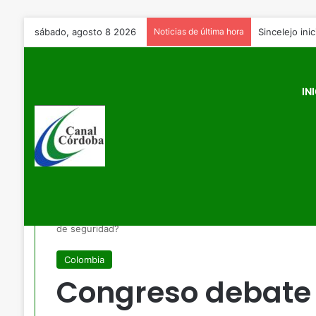
sábado, agosto 8 2026
Noticias de última hora
IN
Inicio
/
Colombia
/
Congreso debate prohibición total de p
de seguridad?
Colombia
Congreso debate p