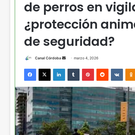
de perros en vigi
¿protección anima
de seguridad?
Send
Canal Córdoba
marzo 4, 2026
an
Facebook
X
LinkedIn
Tumblr
Pinterest
Reddit
VKont
email