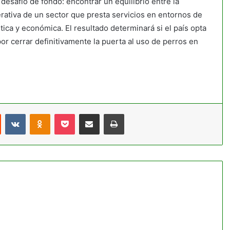
 desafío de fondo: encontrar un equilibrio entre la
erativa de un sector que presta servicios en entornos de
ética y económica. El resultado determinará si el país opta
or cerrar definitivamente la puerta al uso de perros en
st
Reddit
VKontakte
Odnoklassniki
Pocket
Compartir por correo electrónico
Imprimir