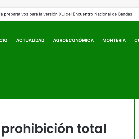
ICIO
ACTUALIDAD
AGROECONÓMICA
MONTERÍA
C
erros en vigilancia privada: ¿protección animal o golpe al sector
rohibición total