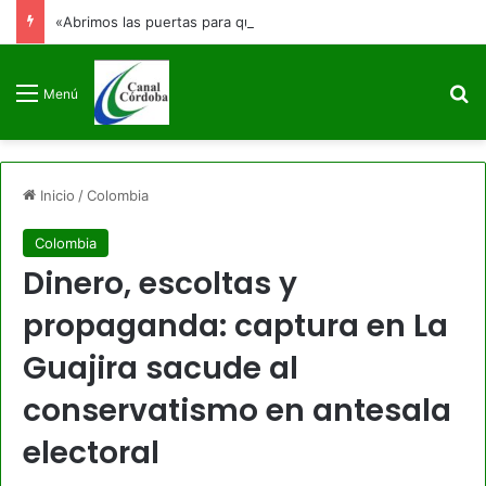
«Abrimos las puertas para que no se cierren jamás»: Francia Márquez se despide de la Vicepresidencia
B
Menú
Inicio
/
Colombia
Colombia
Dinero, escoltas y
propaganda: captura en La
Guajira sacude al
conservatismo en antesala
electoral