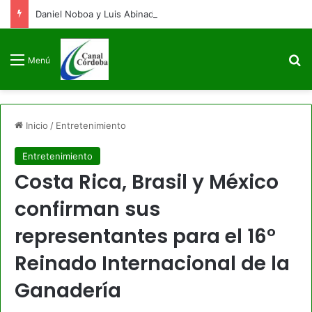
Daniel Noboa y Luis Abinader arriban a Colombia para la posesión presidencial de Abelardo de la Espriella
B
Menú
Inicio
/
Entretenimiento
Entretenimiento
Costa Rica, Brasil y México
confirman sus
representantes para el 16°
Reinado Internacional de la
Ganadería