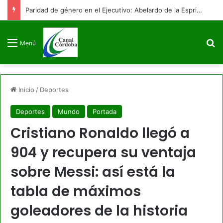
Paridad de género en el Ejecutivo: Abelardo de la Espriella posesiona a su equipo de gobierno con 9 mujeres y 9 hombres
B
Menú
Inicio
/
Deportes
Deportes
Mundo
Portada
Cristiano Ronaldo llegó a
904 y recupera su ventaja
sobre Messi: así está la
tabla de máximos
goleadores de la historia