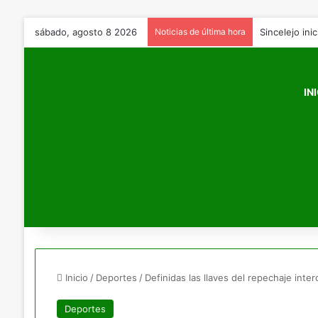
sábado, agosto 8 2026
Noticias de última hora
IN
Inicio
/
Deportes
/
Definidas las llaves del repechaje inte
Deportes