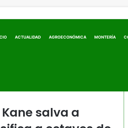
ICIO
ACTUALIDAD
AGROECONÓMICA
MONTERÍA
C
 y la clasifica a octavos de final!
 Kane salva a