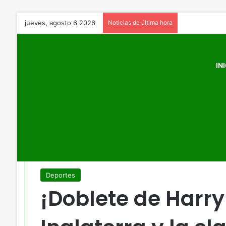
jueves, agosto 6 2026
Noticias de última hora
IN
Inicio
/
Deportes
/
¡Doblete de Harry Kane salva a Inglaterra
Deportes
¡Doblete de Harry