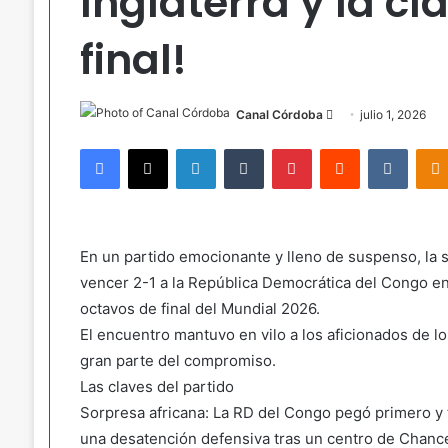
Inglaterra y la cl
final!
Send
Canal Córdoba
julio 1, 2026
an
Facebook
X
LinkedIn
Tumblr
Pinterest
Reddit
VKont
email
En un partido emocionante y lleno de suspenso, la s
vencer 2-1 a la República Democrática del Congo en e
octavos de final del Mundial 2026.
El encuentro mantuvo en vilo a los aficionados de lo
gran parte del compromiso.
Las claves del partido
Sorpresa africana: La RD del Congo pegó primero y
una desatención defensiva tras un centro de Chanc