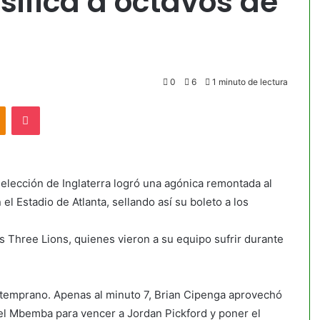
asifica a octavos de
0
6
1 minuto de lectura
akte
Odnoklassniki
Pocket
elección de Inglaterra logró una agónica remontada al
l Estadio de Atlanta, sellando así su boleto a los
s Three Lions, quienes vieron a su equipo sufrir durante
 temprano. Apenas al minuto 7, Brian Cipenga aprovechó
el Mbemba para vencer a Jordan Pickford y poner el