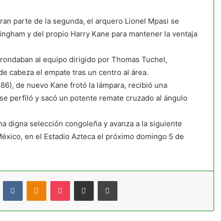
ran parte de la segunda, el arquero Lionel Mpasi se
lingham y del propio Harry Kane para mantener la ventaja
 rondaban al equipo dirigido por Thomas Tuchel,
de cabeza el empate tras un centro al área.
o 86), de nuevo Kane frotó la lámpara, recibió una
se perfiló y sacó un potente remate cruzado al ángulo
una digna selección congoleña y avanza a la siguiente
 México, en el Estadio Azteca el próximo domingo 5 de
t
Reddit
VKontakte
Odnoklassniki
Pocket
Compartir por correo electrónico
Imprimir