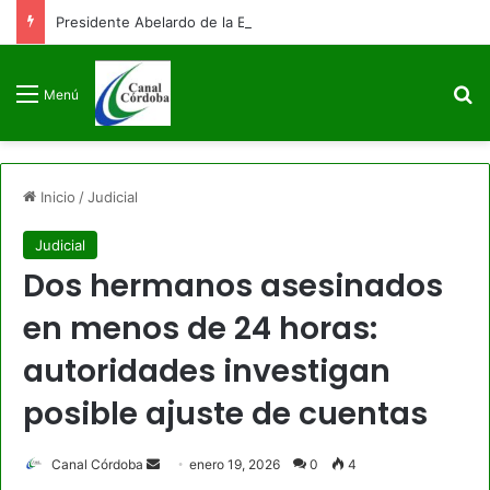
Presidente Abelardo de la Espriella firmará decreto para congelar el gasto público como primera medida de gobierno
B
Menú
Inicio
/
Judicial
Judicial
Dos hermanos asesinados
en menos de 24 horas:
autoridades investigan
posible ajuste de cuentas
Send
Canal Córdoba
enero 19, 2026
0
4
an