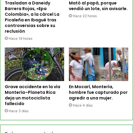
Trasladan a Daneidy
Mató al papá, porque
Barrera Rojas, «Epa
vendió un lote, sin avisarle.
Colombia», a la cárcel La
Hace 22 horas
Picaleña en Ibagué tras
controversias sobre su
reclusión
Hace 19 horas
Grave accidente en la vía
En Mocarí, Montería,
Montería–Planeta Rica
hombre fue capturado por
deja un motociclista
agredir a una mujer.
fallecido
Hace 4 días
Hace 3 días