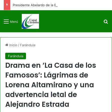
Presidente Abelardo de la Espriella firmará decreto para congelar el gasto público como primera medida de gobierno
B
Menú
Inicio
/
Farándula
Farándula
Drama en ‘La Casa de los
Famosos’: Lágrimas de
Lorena Altamirano y una
advertencia letal de
Alejandro Estrada