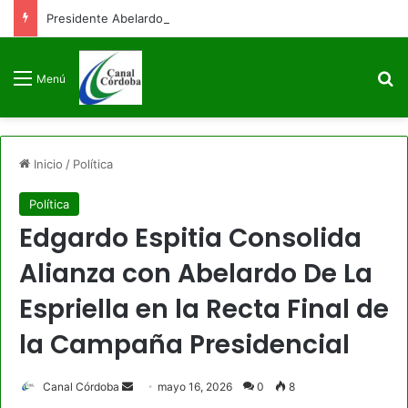
Presidente Abelardo de la Espriella firmará decreto para congelar el gasto público como primera medida de gobierno
B
Menú
Inicio
/
Política
Política
Edgardo Espitia Consolida
Alianza con Abelardo De La
Espriella en la Recta Final de
la Campaña Presidencial
Send
Canal Córdoba
mayo 16, 2026
0
8
an