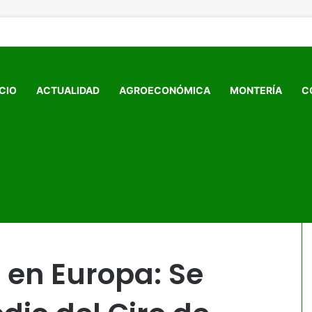
ICIO
ACTUALIDAD
AGROECONÓMICA
MONTERÍA
C
e en el podio del Giro de Italia tras la etapa 3
a en Europa: Se