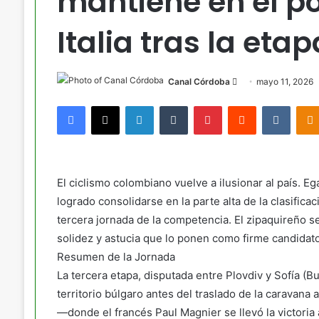
mantiene en el po
Italia tras la etap
Send
Canal Córdoba
mayo 11, 2026
an
Facebook
X
LinkedIn
Tumblr
Pinterest
Reddit
VKont
email
El ciclismo colombiano vuelve a ilusionar al país. 
logrado consolidarse en la parte alta de la clasifica
tercera jornada de la competencia. El zipaquireño 
solidez y astucia que lo ponen como firme candidato 
Resumen de la Jornada
La tercera etapa, disputada entre Plovdiv y Sofía (Bu
territorio búlgaro antes del traslado de la caravana 
—donde el francés Paul Magnier se llevó la victori