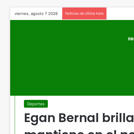
viernes, agosto 7 2026
Noticias de última hora
IN
Inicio
/
Deportes
/
Egan Bernal brilla en Europa: Se mantien
Deportes
Egan Bernal brill