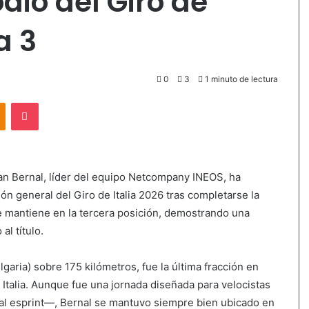
dio del Giro de
a 3
0
3
1 minuto de lectura
akte
Odnoklassniki
Pocket
Egan Bernal, líder del equipo Netcompany INEOS, ha
ción general del Giro de Italia 2026 tras completarse la
se mantiene en la tercera posición, demostrando una
al título.
lgaria) sobre 175 kilómetros, fue la última fracción en
a Italia. Aunque fue una jornada diseñada para velocistas
a al esprint—, Bernal se mantuvo siempre bien ubicado en