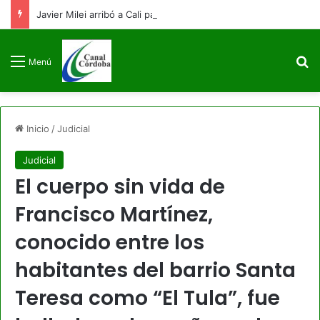
Javier Milei arribó a Cali para asistir a la posesión presidencial de Abelardo De La Espriella
B
Menú
Inicio
/
Judicial
Judicial
El cuerpo sin vida de
Francisco Martínez,
conocido entre los
habitantes del barrio Santa
Teresa como “El Tula”, fue