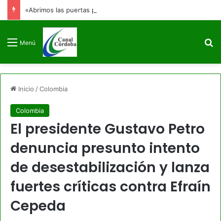
«Abrimos las puertas para que no se cierren jamás»: Francia Márquez se despide de la Vicepresidencia
B
Menú
Inicio
/
Colombia
Colombia
El presidente Gustavo Petro
denuncia presunto intento
de desestabilización y lanza
fuertes críticas contra Efraín
Cepeda