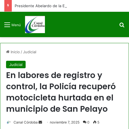
Presidente Abelardo de la Espriella firmará decreto para congelar el gasto público como primera medida de gobierno
B
Menú
Inicio
/
Judicial
Judicial
En labores de registro y
control, la Policía recuperó
motocicleta hurtada en el
municipio de San Pelayo
Send
Canal Córdoba
noviembre 7, 2025
0
5
an