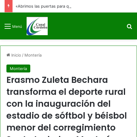
«Abrimos las puertas para que no se cierren jamás»: Francia Márquez se despide de la Vicepresidencia
B
Menú
Inicio
/
Montería
Montería
Erasmo Zuleta Bechara
transforma el deporte rural
con la inauguración del
estadio de sóftbol y béisbol
menor del corregimiento