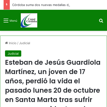
Córdoba suma dos nuevas medallas de bronce para Colombia en los Juegos Centroamericanos y del Caribe
B
Menú
Inicio
/
Judicial
Judicial
Esteban de Jesús Guardiola
Martínez, un joven de 17
años, perdió la vida el
pasado lunes 20 de octubre
en Santa Marta tras sufrir