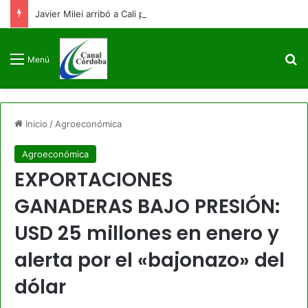
Javier Milei arribó a Cali para asistir a la posesión presidencial de Abelardo De La Espriella
B
Menú
Inicio
/
Agroeconómica
Agroeconómica
EXPORTACIONES
GANADERAS BAJO PRESIÓN:
USD 25 millones en enero y
alerta por el «bajonazo» del
dólar