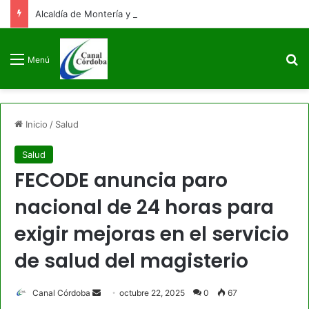
Alcaldía de Montería y Universidad de Córdoba fortalecen alianza estratégica en educación e infraestructura
B
Menú
Inicio
/
Salud
Salud
FECODE anuncia paro
nacional de 24 horas para
exigir mejoras en el servicio
de salud del magisterio
Send
Canal Córdoba
octubre 22, 2025
0
67
an