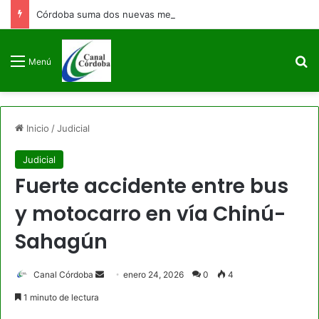
Córdoba suma dos nuevas medallas de bronce para Colombia en los Juegos Centroamericanos y del Caribe
B
Menú
Inicio
/
Judicial
Judicial
Fuerte accidente entre bus
y motocarro en vía Chinú-
Sahagún
Send
Canal Córdoba
enero 24, 2026
0
4
an
1 minuto de lectura
email