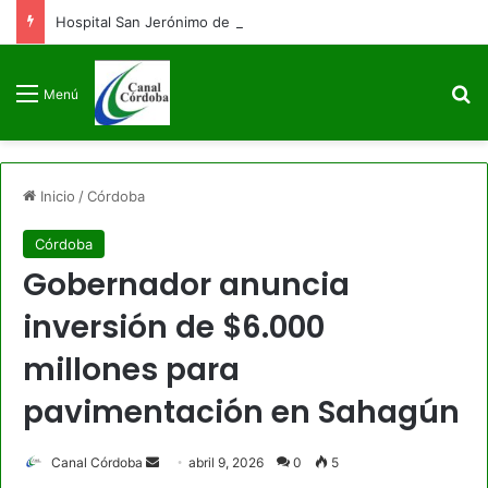
Hospital San Jerónimo de Montería advierte sobreocupación y afectación en sus servicios
B
Menú
Inicio
/
Córdoba
Córdoba
Gobernador anuncia
inversión de $6.000
millones para
pavimentación en Sahagún
Send
Canal Córdoba
abril 9, 2026
0
5
an