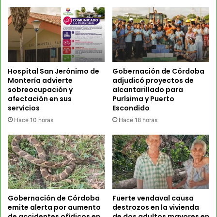
Hospital San Jerónimo de
Gobernación de Córdoba
Montería advierte
adjudicó proyectos de
sobreocupación y
alcantarillado para
afectación en sus
Purísima y Puerto
servicios
Escondido
Hace 10 horas
Hace 18 horas
Gobernación de Córdoba
Fuerte vendaval causa
emite alerta por aumento
destrozos en la vivienda
de accidentes ofídicos en
de dos adultos mayores en