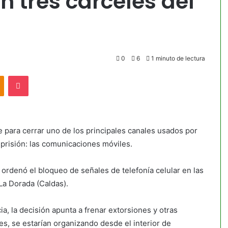
n tres cárceles del
0
6
1 minuto de lectura
akte
Odnoklassniki
Pocket
para cerrar uno de los principales canales usados por
 prisión: las comunicaciones móviles.
e ordenó el bloqueo de señales de telefonía celular en las
La Dorada (Caldas).
ia, la decisión apunta a frenar extorsiones y otras
es, se estarían organizando desde el interior de