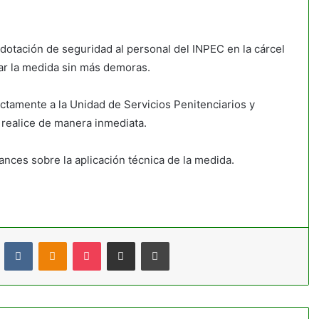
 dotación de seguridad al personal del INPEC en la cárcel
car la medida sin más demoras.
ectamente a la Unidad de Servicios Penitenciarios y
realice de manera inmediata.
nces sobre la aplicación técnica de la medida.
t
Reddit
VKontakte
Odnoklassniki
Pocket
Compartir por correo electrónico
Imprimir