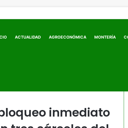
ICIO
ACTUALIDAD
AGROECONÓMICA
MONTERÍA
C
eñal celular en tres cárceles del país
bloqueo inmediato