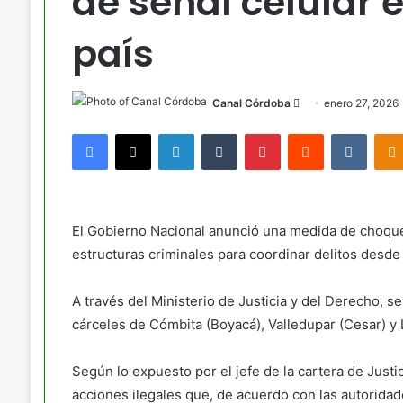
de señal celular e
país
Send
Canal Córdoba
enero 27, 2026
an
Facebook
X
LinkedIn
Tumblr
Pinterest
Reddit
VKont
email
El Gobierno Nacional anunció una medida de choque 
estructuras criminales para coordinar delitos desde
A través del Ministerio de Justicia y del Derecho, s
cárceles de Cómbita (Boyacá), Valledupar (Cesar) y 
Según lo expuesto por el jefe de la cartera de Justic
acciones ilegales que, de acuerdo con las autoridad