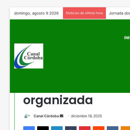
domingo, agosto 9 2026
Noticias de última hora
IN
Inicio
/
Judicial
/
Golpe preventivo a la delincuencia orga
Judicial
Golpe preventivo 
organizada
Send
Canal Córdoba
diciembre 18, 2025
an
Facebook
X
LinkedIn
Tumblr
Pinterest
Reddit
VKont
email