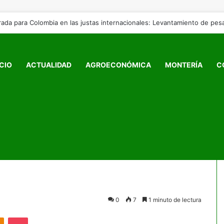
ICIO
ACTUALIDAD
AGROECONÓMICA
MONTERÍA
C
nizada
a la delincuencia
0
7
1 minuto de lectura
akte
Odnoklassniki
Pocket