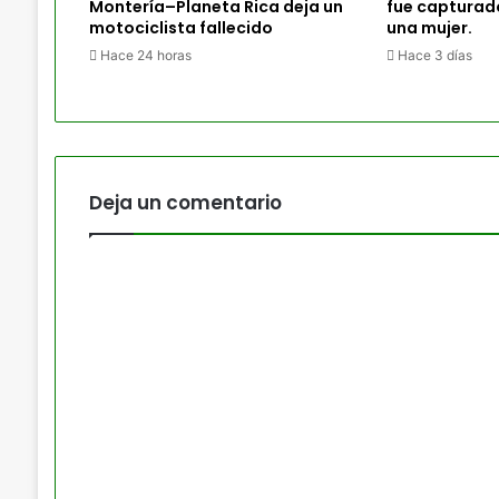
Montería–Planeta Rica deja un
fue capturado
motociclista fallecido
una mujer.
Hace 24 horas
Hace 3 días
Deja un comentario