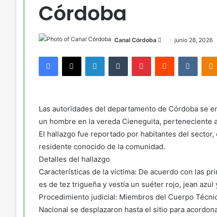
Córdoba
Send
Canal Córdoba
junio 28, 2026
an
Facebook
X
LinkedIn
Tumblr
Pinterest
Reddit
VKont
email
Las autoridades del departamento de Córdoba se enc
un hombre en la vereda Cieneguita, perteneciente a 
El hallazgo fue reportado por habitantes del sector,
residente conocido de la comunidad.
Detalles del hallazgo
Características de la víctima: De acuerdo con las p
es de tez trigueña y vestía un suéter rojo, jean azul
Procedimiento judicial: Miembros del Cuerpo Técnico 
Nacional se desplazaron hasta el sitio para acordonar