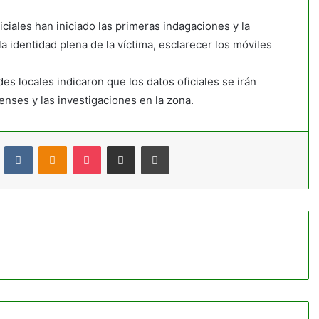
iciales han iniciado las primeras indagaciones y la
a identidad plena de la víctima, esclarecer los móviles
des locales indicaron que los datos oficiales se irán
enses y las investigaciones en la zona.
t
Reddit
VKontakte
Odnoklassniki
Pocket
Compartir por correo electrónico
Imprimir