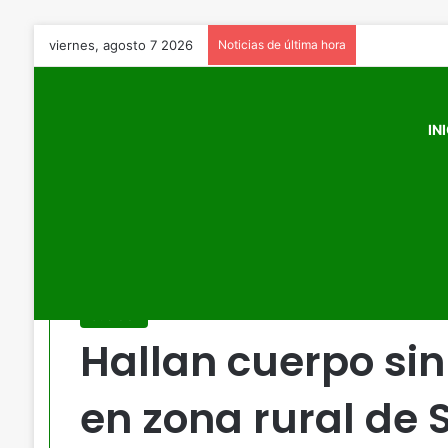
viernes, agosto 7 2026
Noticias de última hora
IN
Inicio
/
Judicial
/
Hallan cuerpo sin vida de un hombre en 
Judicial
Hallan cuerpo si
en zona rural de 