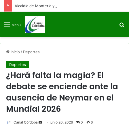
Alcaldía de Montería y Universidad de Córdoba fortalecen alianza estratégica en educación e infraestructura
B
Menú
Inicio
/
Deportes
Deportes
¿Hará falta la magia? El
debate se enciende ante la
ausencia de Neymar en el
Mundial 2026
Send
Canal Córdoba
junio 20, 2026
0
6
an