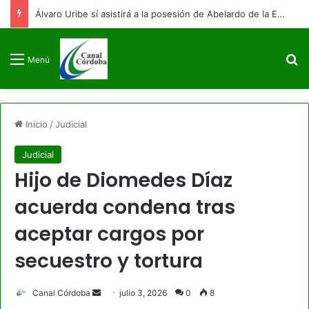
Álvaro Uribe sí asistirá a la posesión de Abelardo de la Espriella: ya está en Cali
B
Menú
Inicio
/
Judicial
Judicial
Hijo de Diomedes Díaz
acuerda condena tras
aceptar cargos por
secuestro y tortura
Send
Canal Córdoba
julio 3, 2026
0
8
an