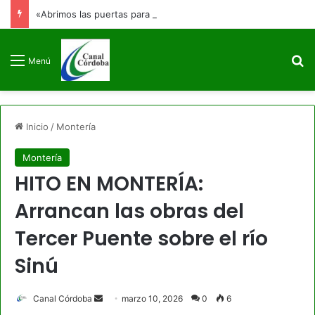
«Abrimos las puertas para que no se cierren jamás»: Francia Márquez se despide de la Vicepresidencia
B
Menú
Inicio
/
Montería
Montería
HITO EN MONTERÍA:
Arrancan las obras del
Tercer Puente sobre el río
Sinú
Send
Canal Córdoba
marzo 10, 2026
0
6
an