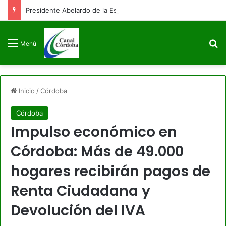
Presidente Abelardo de la Espriella firmará decreto para congelar el gasto público como primera medida de gobierno
B
Menú
Inicio
/
Córdoba
Córdoba
Impulso económico en
Córdoba: Más de 49.000
hogares recibirán pagos de
Renta Ciudadana y
Devolución del IVA