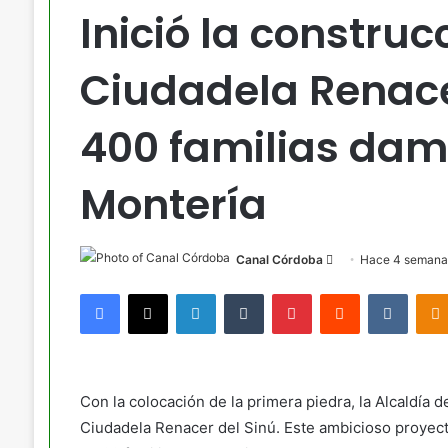
Inició la construc
Ciudadela Renace
400 familias dam
Montería
Send
Canal Córdoba
Hace 4 semana
an
Facebook
X
LinkedIn
Tumblr
Pinterest
Reddit
VKont
email
Con la colocación de la primera piedra, la Alcaldía de
Ciudadela Renacer del Sinú. Este ambicioso proyect