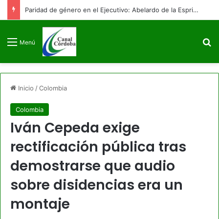
Paridad de género en el Ejecutivo: Abelardo de la Espriella posesiona a su equipo de gobierno con 9 mujeres y 9 hombres
B
Menú
Inicio
/
Colombia
Colombia
Iván Cepeda exige
rectificación pública tras
demostrarse que audio
sobre disidencias era un
montaje