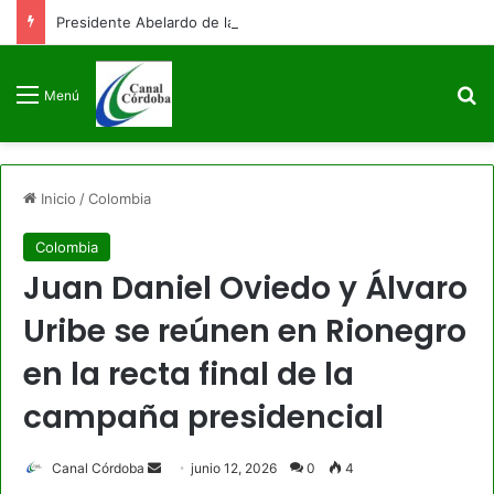
Presidente Abelardo de la Espriella firmará decreto para congelar el gasto público como primera medida de gobierno
B
Menú
Inicio
/
Colombia
Colombia
Juan Daniel Oviedo y Álvaro
Uribe se reúnen en Rionegro
en la recta final de la
campaña presidencial
Send
Canal Córdoba
junio 12, 2026
0
4
an