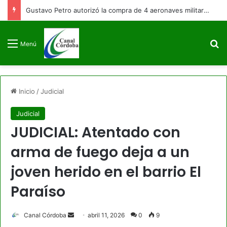
Gustavo Petro autorizó la compra de 4 aeronaves militares antes de finalizar su mandato
B
Menú
Inicio
/
Judicial
Judicial
JUDICIAL: Atentado con
arma de fuego deja a un
joven herido en el barrio El
Paraíso
Send
Canal Córdoba
abril 11, 2026
0
9
an