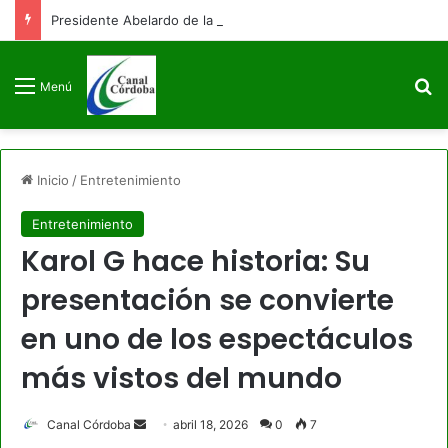
Presidente Abelardo de la Espriella firmará decreto para congelar el gasto público como primera medida de gobierno
B
Menú
Inicio
/
Entretenimiento
Entretenimiento
Karol G hace historia: Su
presentación se convierte
en uno de los espectáculos
más vistos del mundo
Send
Canal Córdoba
abril 18, 2026
0
7
an