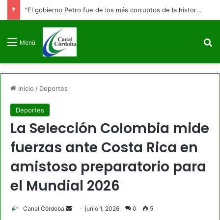
“El gobierno Petro fue de los más corruptos de la historia”: Abelardo De La Espriella promete llevar cualquier prueba ante la justicia
B
Menú
Inicio
/
Deportes
Deportes
La Selección Colombia mide
fuerzas ante Costa Rica en
amistoso preparatorio para
el Mundial 2026
Send
Canal Córdoba
junio 1, 2026
0
5
an