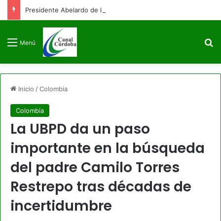
Presidente Abelardo de la Espriella firmará decreto para congelar el gasto público como primera medida de gobierno
B
Menú
Inicio
/
Colombia
Colombia
La UBPD da un paso
importante en la búsqueda
del padre Camilo Torres
Restrepo tras décadas de
incertidumbre