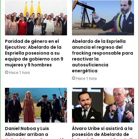
Paridad de género en el
Abelardo de la Espriella
Ejecutivo: Abelardo de la
anuncia el regreso del
Espriella posesiona a su
fracking responsable para
equipo de gobierno con 9
reactivar la
mujeres y 9 hombres
autosuficiencia
energética
Hace 1 hora
Hace 1 hora
Daniel Noboa y Luis
Álvaro Uribe sí asistirá a la
Abinader arriban a
posesión de Abelardo de