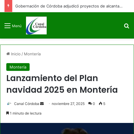
Gobernación de Córdoba adjudicó proyectos de alcantarillado para Purísima y Puerto Escondido
B
Menú
Inicio
/
Montería
Montería
Lanzamiento del Plan
navidad 2025 en Montería
Send
Canal Córdoba
noviembre 27, 2025
0
5
an
1 minuto de lectura
email