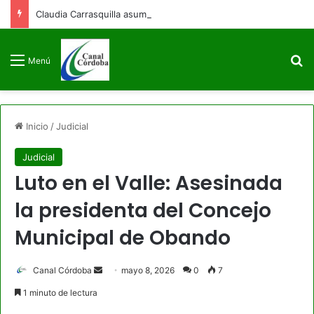
Claudia Carrasquilla asume como viceministra de Defensa
B
Menú
Inicio
/
Judicial
Judicial
Luto en el Valle: Asesinada
la presidenta del Concejo
Municipal de Obando
Send
Canal Córdoba
mayo 8, 2026
0
7
an
1 minuto de lectura
email