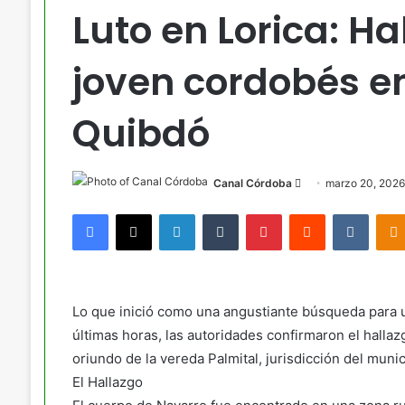
Luto en Lorica: Ha
joven cordobés en
Quibdó
Send
Canal Córdoba
marzo 20, 2026
an
Facebook
X
LinkedIn
Tumblr
Pinterest
Reddit
VKont
email
Lo que inició como una angustiante búsqueda para un
últimas horas, las autoridades confirmaron el hallaz
oriundo de la vereda Palmital, jurisdicción del muni
El Hallazgo