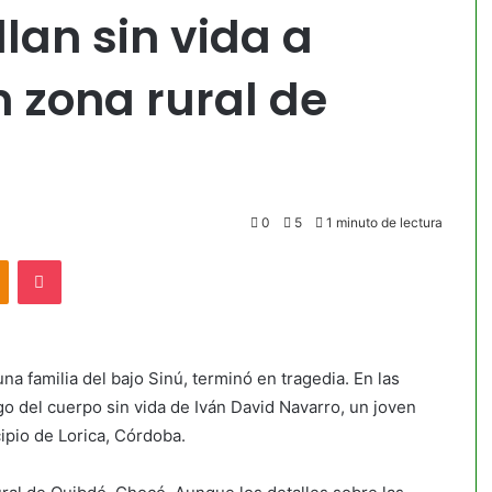
llan sin vida a
 zona rural de
0
5
1 minuto de lectura
akte
Odnoklassniki
Pocket
a familia del bajo Sinú, terminó en tragedia. En las
go del cuerpo sin vida de Iván David Navarro, un joven
cipio de Lorica, Córdoba.