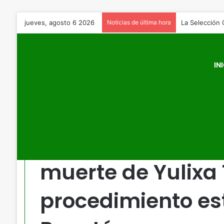
jueves, agosto 6 2026
Noticias de última hora
IN
Inicio
/
Colombia
/
Medicina Legal confirma causa de muert
Colombia
Medicina Legal c
muerte de Yulixa 
procedimiento est