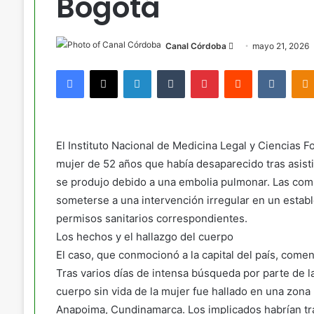
Bogotá
Send
Canal Córdoba
mayo 21, 2026
an
Facebook
X
LinkedIn
Tumblr
Pinterest
Reddit
VKont
email
El Instituto Nacional de Medicina Legal y Ciencias F
mujer de 52 años que había desaparecido tras asisti
se produjo debido a una embolia pulmonar. Las co
someterse a una intervención irregular en un estab
permisos sanitarios correspondientes.
Los hechos y el hallazgo del cuerpo
El caso, que conmocionó a la capital del país, comen
Tras varios días de intensa búsqueda por parte de la
cuerpo sin vida de la mujer fue hallado en una zona 
Anapoima, Cundinamarca. Los implicados habrían tra