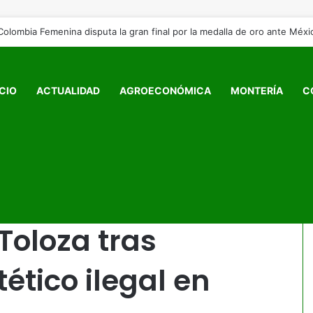
ICIO
ACTUALIDAD
AGROECONÓMICA
MONTERÍA
C
e de Yulixa Toloza tras procedimiento estético ilegal en Bogotá
onfirma causa de
Toloza tras
ético ilegal en