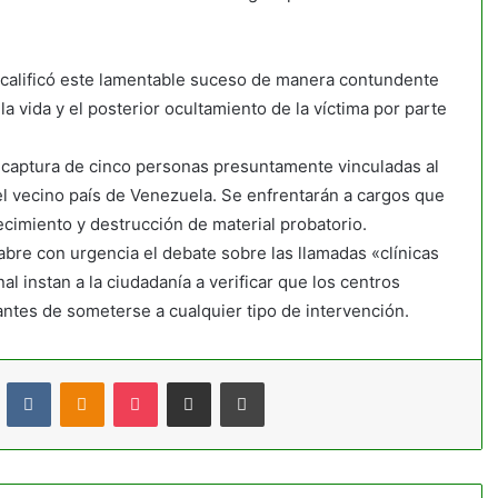
 calificó este lamentable suceso de manera contundente
 vida y el posterior ocultamiento de la víctima por parte
 captura de cinco personas presuntamente vinculadas al
 el vecino país de Venezuela. Se enfrentarán a cargos que
cimiento y destrucción de material probatorio.
abre con urgencia el debate sobre las llamadas «clínicas
al instan a la ciudadanía a verificar que los centros
antes de someterse a cualquier tipo de intervención.
t
Reddit
VKontakte
Odnoklassniki
Pocket
Compartir por correo electrónico
Imprimir