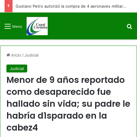
Gustavo Petro autorizó la compra de 4 aeronaves militares antes de finalizar su mandato
B
Menú
Inicio
/
Judicial
Judicial
Menor de 9 años reportado
como desaparecido fue
hallado sin vida; su padre le
habría d1sparado en la
cabez4