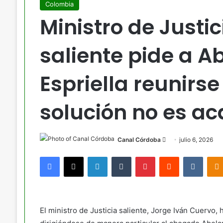
Colombia
Ministro de Justi
saliente pide a A
Espriella reunirse
solución no es ac
Send
Canal Córdoba
julio 6, 2026
an
Facebook
X
LinkedIn
Tumblr
Pinterest
Reddit
VKont
email
El ministro de Justicia saliente, Jorge Iván Cuervo, 