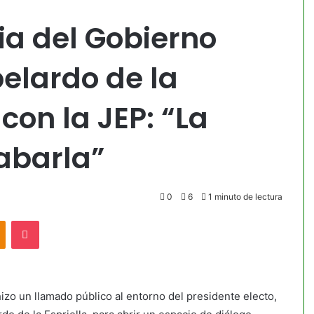
cia del Gobierno
belardo de la
 con la JEP: “La
abarla”
0
6
1 minuto de lectura
akte
Odnoklassniki
Pocket
hizo un llamado público al entorno del presidente electo,