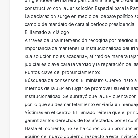
dirigiéndose de manera particular al abogado Abelard
constructivo con la Jurisdicción Especial para la Paz
La declaración surge en medio del debate político sobr
cambio de mandato de cara al periodo presidencial.
El llamado al diálogo
A través de una intervención recogida por medios naci
importancia de mantener la institucionalidad del tri
«La solución no es acabarla», afirmó de manera taj
judicial es clave para la verdad y la reparación de la
Puntos clave del pronunciamiento:
Búsqueda de consensos: El ministro Cuervo instó a l
internos de la JEP en lugar de promover su eliminac
Institucionalidad: Se subrayó que la JEP cuenta con 
por lo que su desmantelamiento enviaría un mensaje
Víctimas en el centro: El llamado reitera que el princ
garantizar los derechos de los afectados por el conf
Hasta el momento, no se ha conocido un pronunciamie
equipo del nuevo gobierno respecto a esta invitación 