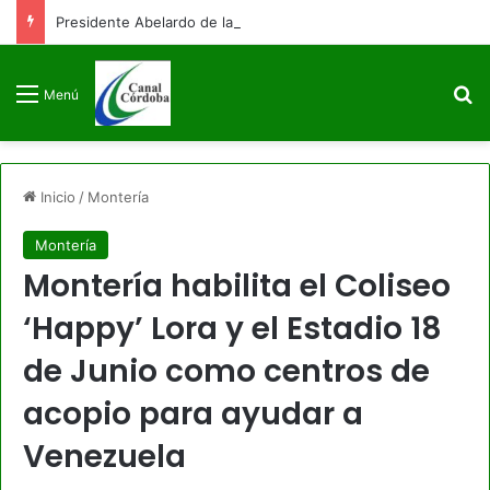
Presidente Abelardo de la Espriella firmará decreto para congelar el gasto público como primera medida de gobierno
B
Menú
Inicio
/
Montería
Montería
Montería habilita el Coliseo
‘Happy’ Lora y el Estadio 18
de Junio como centros de
acopio para ayudar a
Venezuela