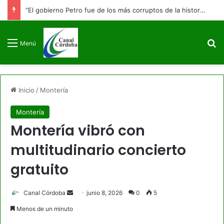
“El gobierno Petro fue de los más corruptos de la historia”: Abelardo De La Espriella promete llevar cualquier prueba ante la justicia
B
Menú
Inicio
/
Montería
Montería
Montería vibró con
multitudinario concierto
gratuito
Send
Canal Córdoba
junio 8, 2026
0
5
an
Menos de un minuto
email