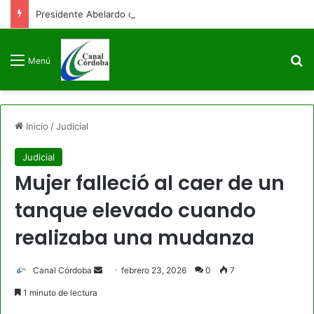
Presidente Abelardo de la Espriella firmará decreto para congelar el gasto público como primera medida de gobierno
B
Menú
Inicio
/
Judicial
Judicial
Mujer falleció al caer de un
tanque elevado cuando
realizaba una mudanza
Send
Canal Córdoba
febrero 23, 2026
0
7
an
1 minuto de lectura
email