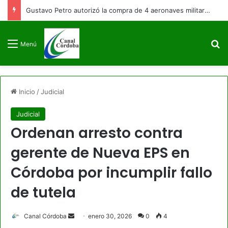
Gustavo Petro autorizó la compra de 4 aeronaves militares antes de finalizar su mandato
B
Menú
Inicio
/
Judicial
Judicial
Ordenan arresto contra
gerente de Nueva EPS en
Córdoba por incumplir fallo
de tutela
Send
Canal Córdoba
enero 30, 2026
0
4
an