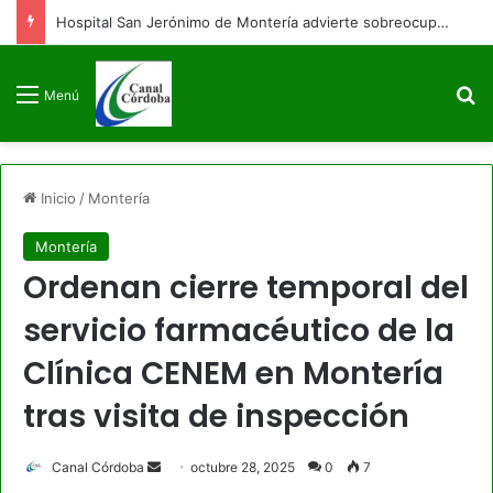
Hospital San Jerónimo de Montería advierte sobreocupación y afectación en sus servicios
B
Menú
Inicio
/
Montería
Montería
Ordenan cierre temporal del
servicio farmacéutico de la
Clínica CENEM en Montería
tras visita de inspección
Send
Canal Córdoba
octubre 28, 2025
0
7
an