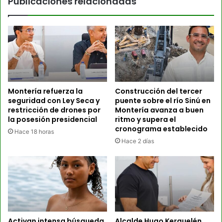
Publicaciones relacionadas
Montería refuerza la
Construcción del tercer
seguridad con Ley Seca y
puente sobre el río Sinú en
restricción de drones por
Montería avanza a buen
la posesión presidencial
ritmo y supera el
cronograma establecido
Hace 18 horas
Hace 2 días
Activan intensa búsqueda
Alcalde Hugo Kerguelén