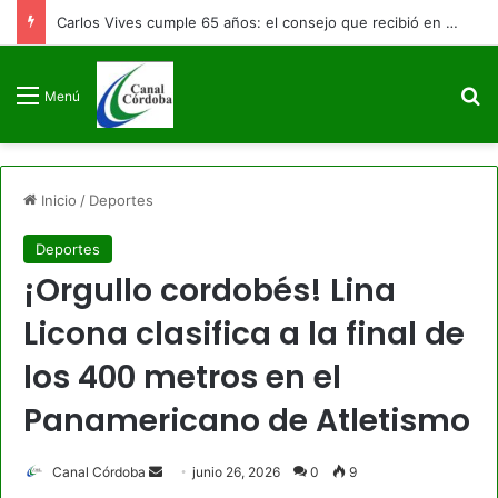
Carlos Vives cumple 65 años: el consejo que recibió en un bar de Bogotá y cambió la historia del vallenato
B
Menú
Inicio
/
Deportes
Deportes
¡Orgullo cordobés! Lina
Licona clasifica a la final de
los 400 metros en el
Panamericano de Atletismo
Send
Canal Córdoba
junio 26, 2026
0
9
an