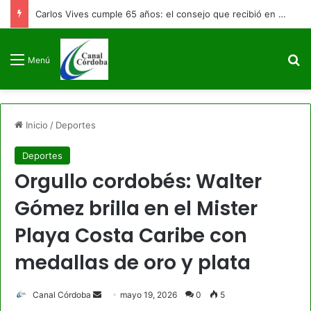
Carlos Vives cumple 65 años: el consejo que recibió en un bar de Bogotá y cambió la historia del vallenato
B
Menú
Inicio
/
Deportes
Deportes
Orgullo cordobés: Walter
Gómez brilla en el Mister
Playa Costa Caribe con
medallas de oro y plata
Send
Canal Córdoba
mayo 19, 2026
0
5
an