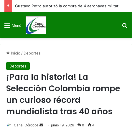
Gustavo Petro autorizó la compra de 4 aeronaves militares antes de finalizar su mandato
B
Menú
Inicio
/
Deportes
Deportes
¡Para la historia! La
Selección Colombia rompe
un curioso récord
mundialista tras 40 años
Send
Canal Córdoba
junio 19, 2026
0
4
an