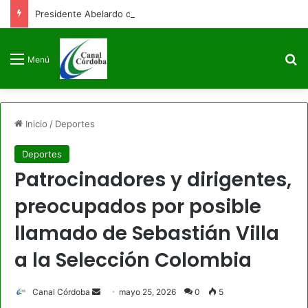
Presidente Abelardo de la Espriella firmará decreto para congelar el gasto público como primera medida de gobierno
B
Menú
Inicio
/
Deportes
Deportes
Patrocinadores y dirigentes,
preocupados por posible
llamado de Sebastián Villa
a la Selección Colombia
Send
Canal Córdoba
mayo 25, 2026
0
5
an