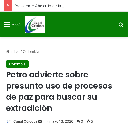
Presidente Abelardo de la Espriella firmará decreto para congelar el gasto público como primera medida de gobierno
B
Menú
Inicio
/
Colombia
Colombia
Petro advierte sobre
presunto uso de procesos
de paz para buscar su
extradición
Send
Canal Córdoba
mayo 13, 2026
0
5
an